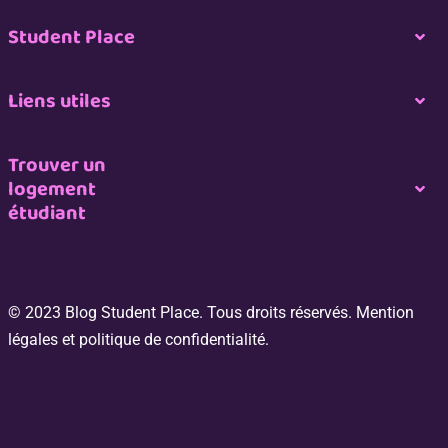
Student Place
Togg
Navi
Nous contacter
Liens utiles
Togg
Navi
Espace propriétaire
Nous rejoindre
Trouver un
logement
Togg
étudiant
Navi
Espace professionnel de l’immobilier
CGU
Logement étudiant à Paris
Espace Étudiant
Plan du site
© 2023 Blog Student Place. Tous droits réservés. Mention
Logement étudiant à Bordeaux
légales et politique de confidentialité.
Switch my room
Logement étudiant à Lille
FAQ