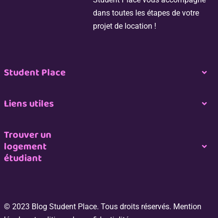
dans toutes les étapes de votre
projet de location !
Student Place
Togg
Navi
Nous contacter
Liens utiles
Togg
Navi
Espace propriétaire
Nous rejoindre
Trouver un
logement
Togg
étudiant
Navi
Espace professionnel de l’immobilier
CGU
Logement étudiant à Paris
Espace Étudiant
Plan du site
© 2023 Blog Student Place. Tous droits réservés. Mention
Logement étudiant à Bordeaux