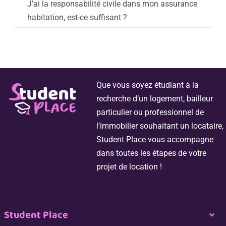
J’ai la responsabilité civile dans mon assurance
habitation, est-ce suffisant ?
Que vous soyez étudiant à la
recherche d’un logement, bailleur
particulier ou professionnel de
l’immobilier souhaitant un locataire,
Student Place vous accompagne
dans toutes les étapes de votre
projet de location !
Student Place
Togg