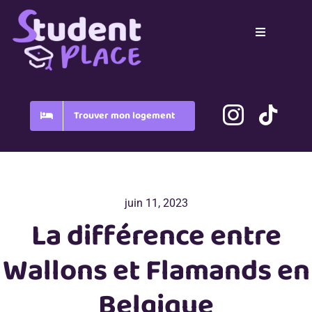
Passer
au
Toggle
contenu
Navigation
Home
Pays
Trouver mon logement
Blog
juin 11, 2023
FAQ
La différence entre
Wallons et Flamands en
Belgique