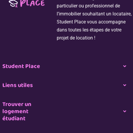
particulier ou professionnel de
l’immobilier souhaitant un locataire,
Student Place vous accompagne
dans toutes les étapes de votre
projet de location !
Student Place
Togg
Navi
Nous contacter
Liens utiles
Togg
Navi
Espace propriétaire
Nous rejoindre
Trouver un
logement
Togg
étudiant
Navi
Espace professionnel de l’immobilier
CGU