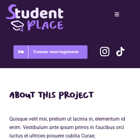
Passer
au
Toggle
contenu
Navigation
Home
Pays
Trouver mon logement
Blog
FAQ
About this project
Quisque velit nisi, pretium ut lacinia in, elementum id
enim. Vestibulum ante ipsum primis in faucibus orci
luctus et ultrices posuere cubilia Curae;