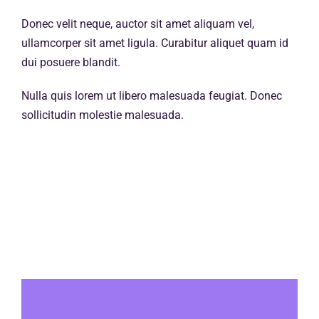
Donec velit neque, auctor sit amet aliquam vel,
ullamcorper sit amet ligula. Curabitur aliquet quam id
dui posuere blandit.
Nulla quis lorem ut libero malesuada feugiat. Donec
sollicitudin molestie malesuada.
Published On: 18 mai 2023
By
admin8669
Categories:
Strategy