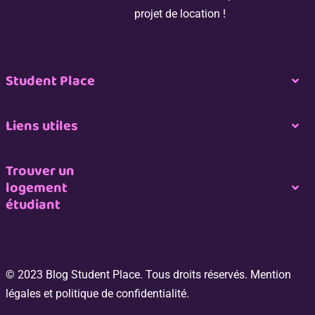
projet de location !
Student Place
Togg
Navi
Nous contacter
Liens utiles
Togg
Navi
Espace propriétaire
Nous rejoindre
Trouver un
logement
Togg
étudiant
Navi
Espace professionnel de l’immobilier
CGU
Logement étudiant à Paris
Espace Étudiant
Plan du site
© 2023 Blog Student Place. Tous droits réservés. Mention
Logement étudiant à Bordeaux
légales et politique de confidentialité.
Switch my room