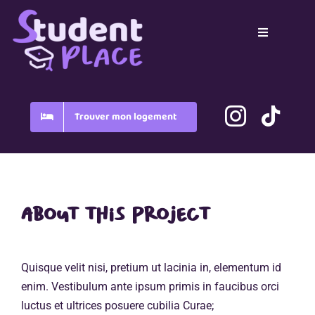
Passer
au
Toggle
contenu
Navigation
Home
Pays
Trouver mon logement
Blog
FAQ
About this project
Quisque velit nisi, pretium ut lacinia in, elementum id
enim. Vestibulum ante ipsum primis in faucibus orci
luctus et ultrices posuere cubilia Curae;