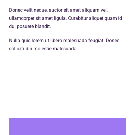
Donec velit neque, auctor sit amet aliquam vel,
ullamcorper sit amet ligula. Curabitur aliquet quam id
dui posuere blandit.
Nulla quis lorem ut libero malesuada feugiat. Donec
sollicitudin molestie malesuada.
Published On: 18 mai 2023
By
admin8669
Categories:
Logo Design