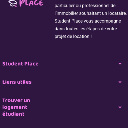
particulier ou professionnel de
l’immobilier souhaitant un locataire,
Student Place vous accompagne
dans toutes les étapes de votre
projet de location !
Student Place
Togg
Navi
Nous contacter
Liens utiles
Togg
Navi
Espace propriétaire
Nous rejoindre
Trouver un
logement
Togg
étudiant
Navi
Espace professionnel de l’immobilier
CGU